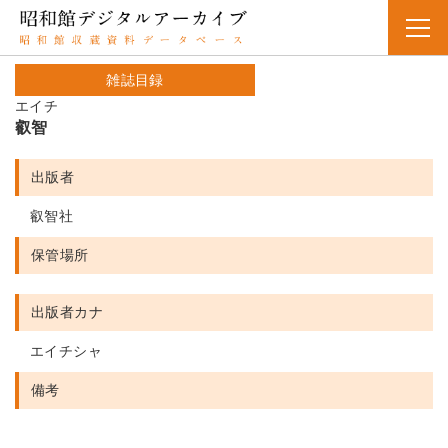
雑誌目録
エイチ
叡智
出版者
叡智社
保管場所
出版者カナ
エイチシャ
備考