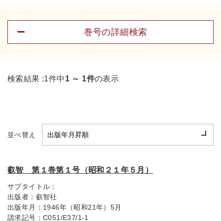
巻号の詳細検索
検索結果 :
1件中
1 ～ 1件
の表示
並べ替え
叡智 第１巻第１号（昭和２１年５月）
サブタイトル：
出版者：
叡智社
出版年月：
1946年（昭和21年）5月
請求記号：
C051/E37/1-1