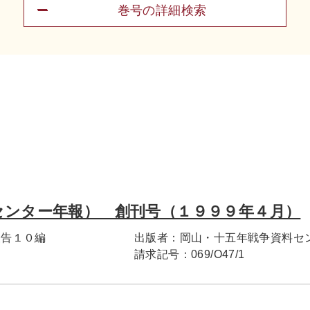
巻号の詳細検索
センター年報） 創刊号（１９９９年４月）
報告１０編
出版者：
岡山・十五年戦争資料セ
請求記号：
069/O47/1