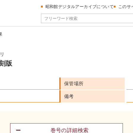
昭和館デジタルアーカイブについて
このサ
果
リ
刻版
保管場所
備考
巻号の詳細検索