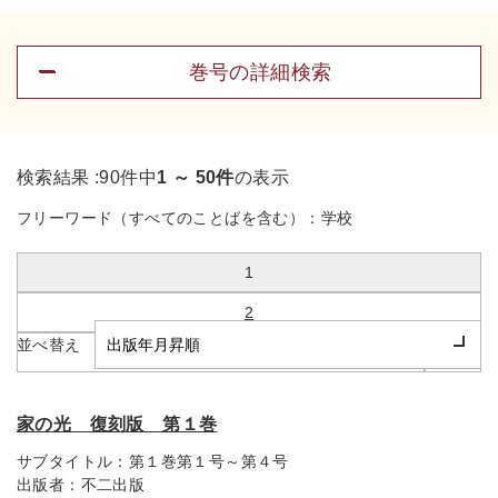
巻号の詳細検索
検索結果 :
90件中
1 ～ 50件
の表示
フリーワード（すべてのことばを含む）：
学校
1 / 2
1
2
並べ替え
最後へ
次へ
家の光 復刻版 第１巻
サブタイトル：
第１巻第１号～第４号
出版者：
不二出版