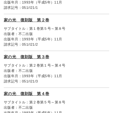
出版年月：
1993年（平成5年）11月
請求記号：
051/I21/1
家の光 復刻版 第２巻
サブタイトル：
第１巻第５号～第８号
出版者：
不二出版
出版年月：
1993年（平成5年）11月
請求記号：
051/I21/2
家の光 復刻版 第３巻
サブタイトル：
第２巻第１号～第４号
出版者：
不二出版
出版年月：
1993年（平成5年）11月
請求記号：
051/I21/3
家の光 復刻版 第４巻
サブタイトル：
第２巻第５号～第８号
出版者：
不二出版
出版年月：
1993年（平成5年）11月