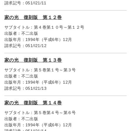
請求記号：
051/I21/11
家の光 復刻版 第１２巻
サブタイトル：
第４巻第１０号～第１２号
出版者：
不二出版
出版年月：
1994年（平成6年）12月
請求記号：
051/I21/12
家の光 復刻版 第１３巻
サブタイトル：
第５巻第１号～第３号
出版者：
不二出版
出版年月：
1994年（平成6年）12月
請求記号：
051/I21/13
家の光 復刻版 第１４巻
サブタイトル：
第５巻第４号～第６号
出版者：
不二出版
出版年月：
1994年（平成6年）12月