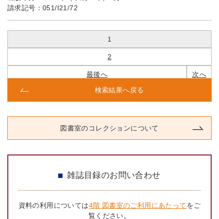
請求記号：
051/I21/72
1 / 2
1
2
最後へ
次へ
検索結果へ戻る
図書室のコレクションについて
雑誌目録のお問い合わせ
資料の利用については
4階 図書室のご利用にあたって
をご
覧ください。