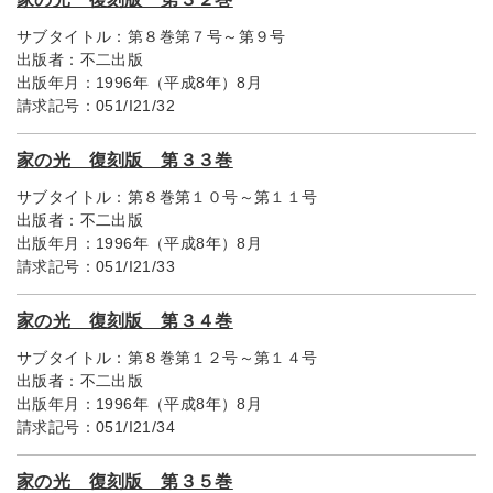
サブタイトル：
第８巻第７号～第９号
出版者：
不二出版
出版年月：
1996年（平成8年）8月
請求記号：
051/I21/32
家の光 復刻版 第３３巻
サブタイトル：
第８巻第１０号～第１１号
出版者：
不二出版
出版年月：
1996年（平成8年）8月
請求記号：
051/I21/33
家の光 復刻版 第３４巻
サブタイトル：
第８巻第１２号～第１４号
出版者：
不二出版
出版年月：
1996年（平成8年）8月
請求記号：
051/I21/34
家の光 復刻版 第３５巻