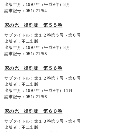
出版年月：
1997年（平成9年）8月
請求記号：
051/I21/54
家の光 復刻版 第５５巻
サブタイトル：
第１２巻第５号～第６号
出版者：
不二出版
出版年月：
1997年（平成9年）8月
請求記号：
051/I21/55
家の光 復刻版 第５６巻
サブタイトル：
第１２巻第７号～第８号
出版者：
不二出版
出版年月：
1997年（平成9年）11月
請求記号：
051/I21/56
家の光 復刻版 第６０巻
サブタイトル：
第１３巻第３号～第４号
出版者：
不二出版