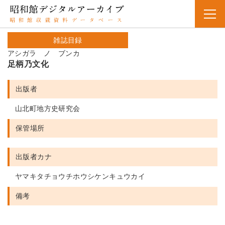
雑誌目録
アシガラ ノ ブンカ
足柄乃文化
出版者
山北町地方史研究会
保管場所
出版者カナ
ヤマキタチョウチホウシケンキュウカイ
備考