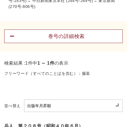
号-243号)→ 中日新聞東京本社 (244号-269号)→ 東京新聞
(270号-806号)
巻号の詳細検索
検索結果 :
1件中
1 ～ 1件
の表示
フリーワード（すべてのことばを含む）：
服装
並べ替え
岳人 第２０８号（昭和４０年６月）