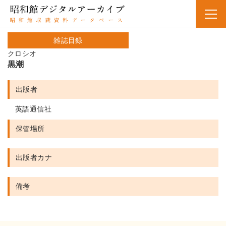
雑誌目録
クロシオ
黒潮
出版者
英語通信社
保管場所
出版者カナ
備考