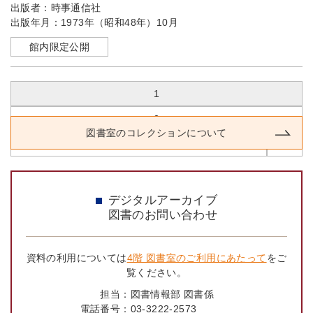
出版者：
時事通信社
出版年月：
1973年（昭和48年）10月
館内限定公開
1 / 2
1
2
図書室のコレクションについて
最後へ
次へ
デジタルアーカイブ
図書のお問い合わせ
資料の利用については
4階 図書室のご利用にあたって
をご
覧ください。
担当：
図書情報部 図書係
電話番号：
03-3222-2573