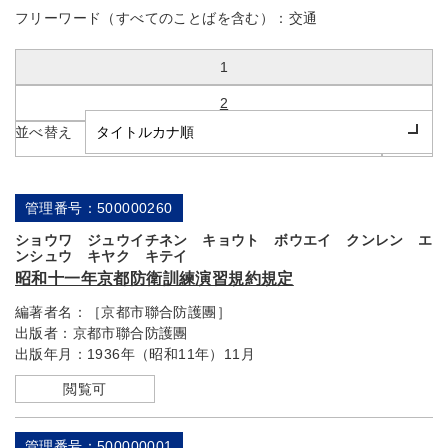
フリーワード（すべてのことばを含む）：
交通
1 / 2
1
2
並べ替え
最後へ
次へ
管理番号：500000260
ショウワ ジュウイチネン キョウト ボウエイ クンレン エ
ンシュウ キヤク キテイ
昭和十一年京都防衛訓練演習規約規定
編著者名：
［京都市聯合防護團］
出版者：
京都市聯合防護團
出版年月：
1936年（昭和11年）11月
閲覧可
管理番号：500000001