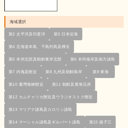
海域選択
第2 太平洋及印度洋
第3 日本近海
第4 北海道本島、千島列島及樺太
第5 本州北部及朝鮮東岸北部
第6 本州南岸及南方諸島
第7 内海及附近
第8 九州及朝鮮南岸
第9 東海
第10 臺灣海峡附近
第11 朝鮮及黄海沿岸
第12 カムチャツカ附近及ウラジオストク附近
第13 マリアナ諸島及カロリン諸島
第14 マーシャル諸島及ギルバート諸島
第15 揚子江