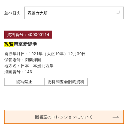
並べ替え
資料番号：400000114
敦賀
灣至新潟港
発行年月日：
1921年（大正10年）12月30日
保管場所：
閉架海図
地方名：
日本 本洲北西岸
海図番号：
146
複写禁止
史料調査会旧蔵資料
図書室のコレクションについて